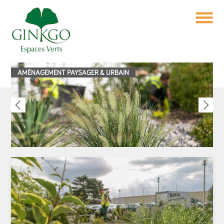
Aller au contenu principal
AMÉNAGEMENT PAYSAGER & URBAIN
J
E